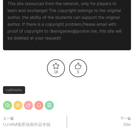
This site resources from the network, only for players to
learn and exchange! The copyright belongs to the original
author, the ability of the students can support the original
author. If there is a copyright problem,Please email with
proof of copyright to :
Beixigames@proton.me
, this site will
be deleted at your request!
18
5
callimohu
上一篇
下一篇
UJVAM场景动画作品专辑
Ellie