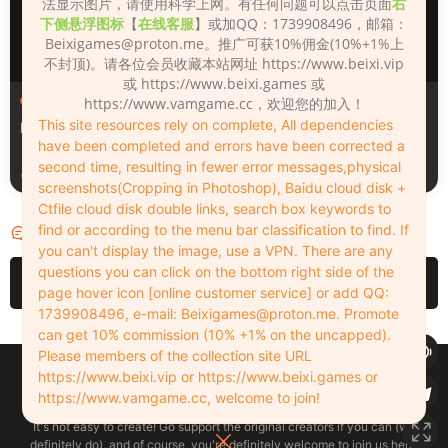
法显示图片，请使用科学上网。有任何问题可以点击页面
右
下侧悬浮图标
【
在线客服
】或加QQ：1739908496，邮箱：
Beixigames@proton.me
。推广可获10%佣金(10%+1%上
不封顶)。请各位会员收藏本站网址 https://www.beixi.vip
或 https://www.beixi.games 或
人物（Looks）
人物（Looks）
https://www.vamgame.cc，欢迎您的加入！
This site resources rely on complete, All dependencies
Monica_2_2_2
Lizhen2025
have been completed and errors have been corrected a
second time, resulting in fewer error messages,physical
1天前
2天前
screenshots(Cropping in Photoshop), Baidu cloud disk +
Ctfile cloud disk double links, search box keywords to
find or according to the menu bar classification to find. If
评论
0
you can't display the image, use a VPN. There are any
questions you can click on the bottom right side of the
请先
登录
page hover icon [online customer service] or add QQ:
1739908496, e-mail:
Beixigames@proton.me
. Promote
can get 10% commission (10% +1% on the uncapped).
Please members of the collection site URL
Copyleft © 2022-2026 beixi.vip - All Rights Freedom！
https://www.beixi.vip or https://www.beixi.games or
创作不易！有能力的同学可以去支持一下原创作者（我们绝对支持），当然
https://www.vamgame.cc, welcome to join!
了，您加入这里我们也绝对欢迎！
It's not easy to create! Go support the original creators if you can (we
definitely do), and of course, you're definitely welcome to join us here!