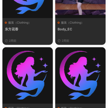
服装（Clothing）
服装（Clothing）
东方花香
Body_EC
2周前
2周前