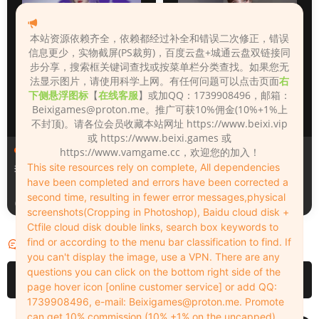
本站资源依赖齐全，依赖都经过补全和错误二次修正，错误
信息更少，实物截屏(PS裁剪)，百度云盘+城通云盘双链接同
步分享，搜索框关键词查找或按菜单栏分类查找。如果您无
法显示图片，请使用科学上网。有任何问题可以点击页面
右
下侧悬浮图标
【
在线客服
】或加QQ：1739908496，邮箱：
Beixigames@proton.me
。推广可获10%佣金(10%+1%上
不封顶)。请各位会员收藏本站网址 https://www.beixi.vip
或 https://www.beixi.games 或
人物（Looks）
人物（Looks）
https://www.vamgame.cc，欢迎您的加入！
This site resources rely on complete, All dependencies
李翎儿
130_Lina
have been completed and errors have been corrected a
second time, resulting in fewer error messages,physical
3天前
3天前
screenshots(Cropping in Photoshop), Baidu cloud disk +
Ctfile cloud disk double links, search box keywords to
find or according to the menu bar classification to find. If
评论
0
you can't display the image, use a VPN. There are any
questions you can click on the bottom right side of the
请先
登录
page hover icon [online customer service] or add QQ:
1739908496, e-mail:
Beixigames@proton.me
. Promote
can get 10% commission (10% +1% on the uncapped).