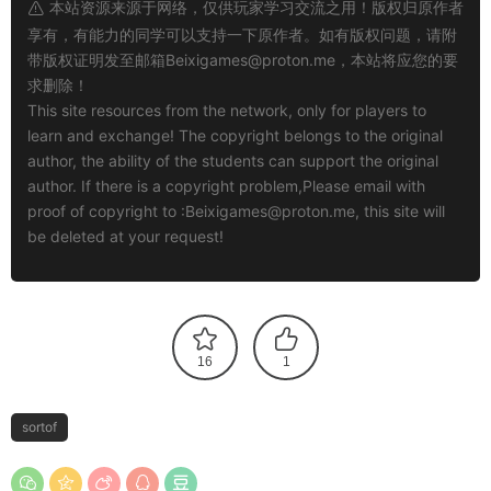
本站资源来源于网络，仅供玩家学习交流之用！版权归原作者
享有，有能力的同学可以支持一下原作者。如有版权问题，请附
带版权证明发至邮箱
Beixigames@proton.me
，本站将应您的要
求删除！
This site resources from the network, only for players to
learn and exchange! The copyright belongs to the original
author, the ability of the students can support the original
author. If there is a copyright problem,Please email with
proof of copyright to :
Beixigames@proton.me
, this site will
be deleted at your request!
16
1
sortof