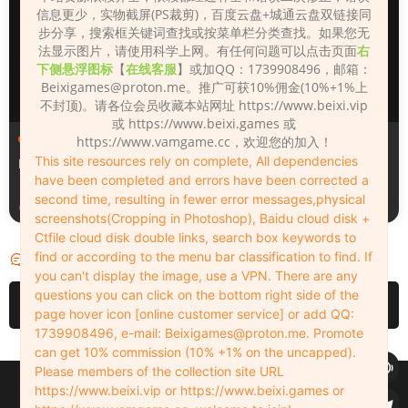
信息更少，实物截屏(PS裁剪)，百度云盘+城通云盘双链接同
步分享，搜索框关键词查找或按菜单栏分类查找。如果您无
法显示图片，请使用科学上网。有任何问题可以点击页面
右
下侧悬浮图标
【
在线客服
】或加QQ：1739908496，邮箱：
Beixigames@proton.me
。推广可获10%佣金(10%+1%上
不封顶)。请各位会员收藏本站网址 https://www.beixi.vip
或 https://www.beixi.games 或
人物（Looks）
人物（Looks）
https://www.vamgame.cc，欢迎您的加入！
This site resources rely on complete, All dependencies
Monica_2_2_2
Lizhen2025
have been completed and errors have been corrected a
second time, resulting in fewer error messages,physical
18小时前
1天前
screenshots(Cropping in Photoshop), Baidu cloud disk +
Ctfile cloud disk double links, search box keywords to
find or according to the menu bar classification to find. If
评论
0
you can't display the image, use a VPN. There are any
questions you can click on the bottom right side of the
请先
登录
page hover icon [online customer service] or add QQ:
1739908496, e-mail:
Beixigames@proton.me
. Promote
can get 10% commission (10% +1% on the uncapped).
Please members of the collection site URL
Copyleft © 2022-2026 beixi.vip - All Rights Freedom！
https://www.beixi.vip or https://www.beixi.games or
创作不易！有能力的同学可以去支持一下原创作者（我们绝对支持），当然