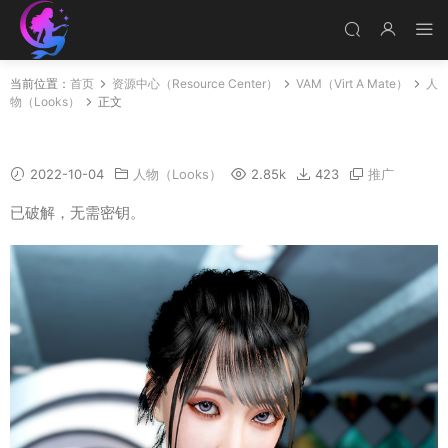
当前位置：
首页
资源中心（Resource Center）
VAM（Virt A Mate）
人
物（Looks）
正文
PSH
2022-10-04
人物（Looks）
2.85k
423
推广
已破解，无需密钥。