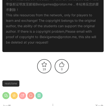
带版权证明发至邮箱
Beixigames@proton.me
，本站将应您的要
求删除！
This site resources from the network, only for players to
learn and exchange! The copyright belongs to the original
author, the ability of the students can support the original
author. If there is a copyright problem,Please email with
proof of copyright to :
Beixigames@proton.me
, this site will
be deleted at your request!
19
0
realclone
上一篇
下一篇