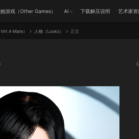
她游戏（Other Games）
AI
下载解压说明
艺术家资
irt A Mate）
人物（Looks）
正文
5