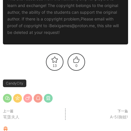
learn and exchange! The copyright belongs to the original
author, the ability of the students can support the original
author. If there is a copyright problem,Please email with
proof of copyright to :
Beixigames@proton.me
, this site will
be deleted at your request!
13
0
CandyCity
上一篇
下一篇
芙蕖夫人
A-5(御姐)
猜你喜欢