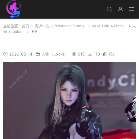
当前位置：
首页
资源中心（Resource Center）
VAM（Virt A Mate）
人
物（Looks）
正文
CandyCity-Dia_v1_2
2026-05-14
人物（Looks）
915
110
推广