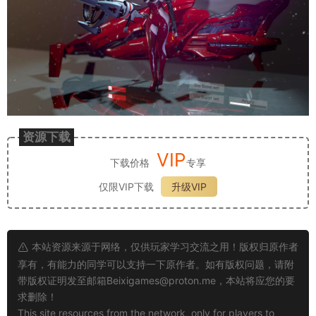
资源下载
VIP
下载价格
专享
仅限VIP下载
升级VIP
本站资源来源于网络，仅供玩家学习交流之用！版权归原作者
享有，有能力的同学可以支持一下原作者。如有版权问题，请附
带版权证明发至邮箱
Beixigames@proton.me
，本站将应您的要
求删除！
This site resources from the network, only for players to