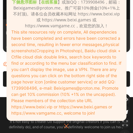
下侧悬浮图标
【
在线客服
】或加QQ：1739908496，邮箱：
Beixigames@proton.me
。推广可获10%佣金(10%+1%上
不封顶)。请各位会员收藏本站网址 https://www.beixi.vip
或 https://www.beixi.games 或
人物（Looks）
人物（Looks）
https://www.vamgame.cc，欢迎您的加入！
This site resources rely on complete, All dependencies
Monica_2_2_2
Lizhen2025
have been completed and errors have been corrected a
second time, resulting in fewer error messages,physical
2天前
3天前
screenshots(Cropping in Photoshop), Baidu cloud disk +
Ctfile cloud disk double links, search box keywords to
find or according to the menu bar classification to find. If
评论
0
you can't display the image, use a VPN. There are any
questions you can click on the bottom right side of the
请先
登录
page hover icon [online customer service] or add QQ:
1739908496, e-mail:
Beixigames@proton.me
. Promote
can get 10% commission (10% +1% on the uncapped).
Please members of the collection site URL
Copyleft © 2022-2026 beixi.vip - All Rights Freedom！
https://www.beixi.vip or https://www.beixi.games or
创作不易！有能力的同学可以去支持一下原创作者（我们绝对支持），当然
https://www.vamgame.cc, welcome to join!
了，您加入这里我们也绝对欢迎！
It's not easy to create! Go support the original creators if you can (we
definitely do), and of course, you're definitely welcome to join us here!