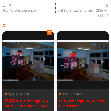
上一篇
下一篇
166 Acid Experience
汉化版Tentacle_Turmoil_2&触手_
骚动_2
猜你喜欢
荐
场景（Scenes）
场景（Scenes）
汉化版NTR_Schoolgirl_8_Cu
NTR_Schoolgirl_8_Custom_
stom_Expressions_2&NTR
Expressions_2
女学生8自定义表情