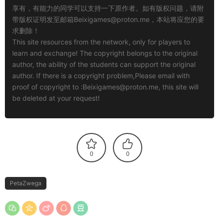
享有，有能力的同学可以支持一下原作者。如有版权问题，请附
带版权证明发至邮箱
Beixigames@proton.me
，本站将应您的要
求删除！
This site resources from the network, only for players to
learn and exchange! The copyright belongs to the original
author, the ability of the students can support the original
author. If there is a copyright problem,Please email with
proof of copyright to :
Beixigames@proton.me
, this site will
be deleted at your request!
0
0
PetaZwega