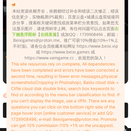
本站资源依赖齐全，依赖都经过补全和错误二次修正，错误
信息更少，实物截屏(PS裁剪)，百度云盘+城通云盘双链接同
步分享，搜索框关键词查找或按菜单栏分类查找。如果您无
法显示图片，请使用科学上网。有任何问题可以点击页面
右
下侧悬浮图标
【
在线客服
】或加QQ：1739908496，邮箱：
Beixigames@proton.me
。推广可获10%佣金(10%+1%上
不封顶)。请各位会员收藏本站网址 https://www.beixi.vip
或 https://www.beixi.games 或
场景（Scenes）
场景（Scenes）
https://www.vamgame.cc，欢迎您的加入！
This site resources rely on complete, All dependencies
汉化版魔改7_夜上海_4+原版
汉化版Sex_Machina_Extend
have been completed and errors have been corrected a
ed_version_5&性爱机器_扩
second time, resulting in fewer error messages,physical
展版
3天前
3天前
screenshots(Cropping in Photoshop), Baidu cloud disk +
Ctfile cloud disk double links, search box keywords to
find or according to the menu bar classification to find. If
评论
0
you can't display the image, use a VPN. There are any
questions you can click on the bottom right side of the
请先
登录
page hover icon [online customer service] or add QQ:
1739908496, e-mail:
Beixigames@proton.me
. Promote
can get 10% commission (10% +1% on the uncapped).