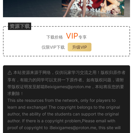
资源下载
VIP
下载价格
专享
仅限VIP下载
升级VIP
本站资源来源于网络，仅供玩家学习交流之用！版权归原作者
享有，有能力的同学可以支持一下原作者。如有版权问题，请附
带版权证明发至邮箱
Beixigames@proton.me
，本站将应您的要
求删除！
This site resources from the network, only for players to
learn and exchange! The copyright belongs to the original
author, the ability of the students can support the original
author. If there is a copyright problem,Please email with
proof of copyright to :
Beixigames@proton.me
, this site will