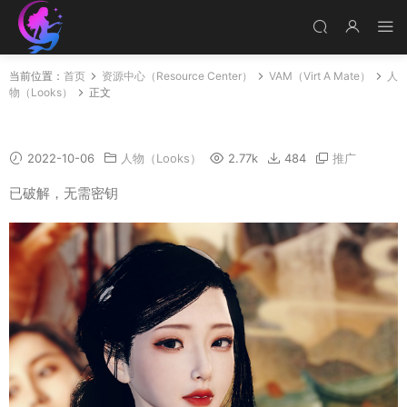
当前位置：
首页
资源中心（Resource Center）
VAM（Virt A Mate）
人
物（Looks）
正文
Jinlian
2022-10-06
人物（Looks）
2.77k
484
推广
已破解，无需密钥