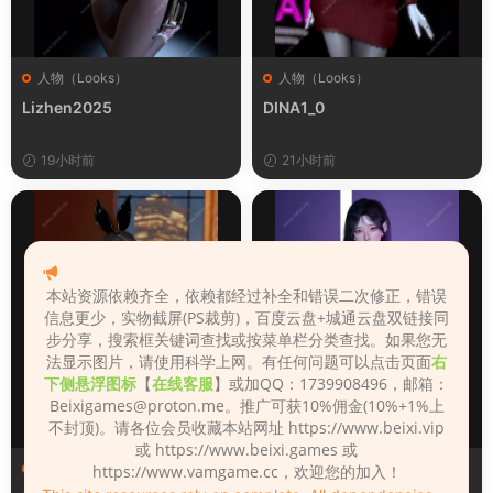
人物（Looks）
人物（Looks）
Lizhen2025
DINA1_0
19小时前
21小时前
本站资源依赖齐全，依赖都经过补全和错误二次修正，错误
信息更少，实物截屏(PS裁剪)，百度云盘+城通云盘双链接同
步分享，搜索框关键词查找或按菜单栏分类查找。如果您无
法显示图片，请使用科学上网。有任何问题可以点击页面
右
下侧悬浮图标
【
在线客服
】或加QQ：1739908496，邮箱：
Beixigames@proton.me
。推广可获10%佣金(10%+1%上
不封顶)。请各位会员收藏本站网址 https://www.beixi.vip
或 https://www.beixi.games 或
人物（Looks）
人物（Looks）
https://www.vamgame.cc，欢迎您的加入！