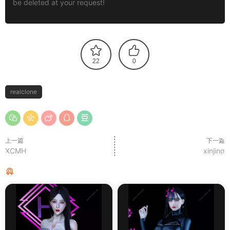
be deleted at your request!
22
0
realclone
上一篇
下一篇
XCMH
xinjing
猜你喜欢