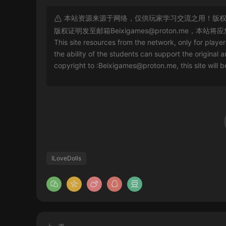
本站资源来源于网络，仅供玩家学习交流之用！版权
版权证明发至邮箱
Beixigames@proton.me
，本站将应
This site resources from the network, only for playe
the ability of the students can support the original a
copyright to :
Beixigames@proton.me
, this site will
ILoveDolls