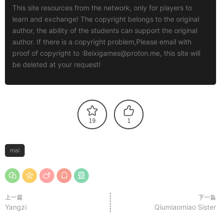
This site resources from the network, only for players to
learn and exchange! The copyright belongs to the original
author, the ability of the students can support the original
author. If there is a copyright problem,Please email with
proof of copyright to :
Beixigames@proton.me
, this site will
be deleted at your request!
19
1
mai
上一篇
下一篇
Yangzi
Qiumiaomiao Sister