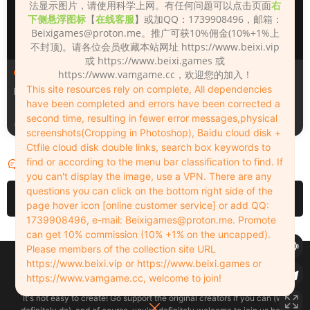
法显示图片，请使用科学上网。有任何问题可以点击页面
右
下侧悬浮图标
【
在线客服
】或加QQ：1739908496，邮箱：
Beixigames@proton.me
。推广可获10%佣金(10%+1%上
不封顶)。请各位会员收藏本站网址 https://www.beixi.vip
或 https://www.beixi.games 或
人物（Looks）
人物（Looks）
https://www.vamgame.cc，欢迎您的加入！
This site resources rely on complete, All dependencies
Monica_2_2_2
Lizhen2025
have been completed and errors have been corrected a
second time, resulting in fewer error messages,physical
17小时前
1天前
screenshots(Cropping in Photoshop), Baidu cloud disk +
Ctfile cloud disk double links, search box keywords to
find or according to the menu bar classification to find. If
评论
0
you can't display the image, use a VPN. There are any
questions you can click on the bottom right side of the
请先
登录
page hover icon [online customer service] or add QQ:
1739908496, e-mail:
Beixigames@proton.me
. Promote
can get 10% commission (10% +1% on the uncapped).
Please members of the collection site URL
Copyleft © 2022-2026 beixi.vip - All Rights Freedom！
https://www.beixi.vip or https://www.beixi.games or
创作不易！有能力的同学可以去支持一下原创作者（我们绝对支持），当然
https://www.vamgame.cc, welcome to join!
了，您加入这里我们也绝对欢迎！
It's not easy to create! Go support the original creators if you can (we