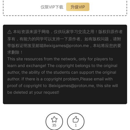
仅限VIP下载
升级VIP
本站资源来源于网络，仅供玩家学习交流之用！版权归原作者
享有，有能力的同学可以支持一下原作者。如有版权问题，请附
带版权证明发至邮箱
Beixigames@proton.me
，本站将应您的要
求删除！
This site resources from the network, only for players to
learn and exchange! The copyright belongs to the original
author, the ability of the students can support the original
author. If there is a copyright problem,Please email with
proof of copyright to :
Beixigames@proton.me
, this site will
be deleted at your request!
35
1