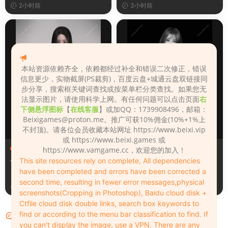
2小时前
3小时前
本站资源依赖齐全，依赖都经过补全和错误二次修正，错误
信息更少，实物截屏(PS裁剪)，百度云盘+城通云盘双链接同
步分享，搜索框关键词查找或按菜单栏分类查找。如果您无
法显示图片，请使用科学上网。有任何问题可以点击页面
右
下侧悬浮图标
【
在线客服
】或加QQ：1739908496，邮箱：
Beixigames@proton.me
。推广可获10%佣金(10%+1%上
不封顶)。请各位会员收藏本站网址 https://www.beixi.vip
或 https://www.beixi.games 或
人物（Looks）
人物（Looks）
https://www.vamgame.cc，欢迎您的加入！
This site resources rely on complete, All dependencies
1780918225
Estonia
have been completed and errors have been corrected a
second time, resulting in fewer error messages,physical
3小时前
3小时前
screenshots(Cropping in Photoshop), Baidu cloud disk +
Ctfile cloud disk double links, search box keywords to
find or according to the menu bar classification to find. If
评论
0
you can't display the image, use a VPN. There are any