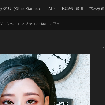
她游戏（Other Games）
AI
下载解压说明
艺术家资
irt A Mate）
人物（Looks）
正文