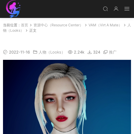
当前位置：
首页
资源中心（Resource Center）
VAM（Virt A Mate）
人
物（Looks）
正文
S001
2022-11-16
人物（Looks）
2.24k
324
推广