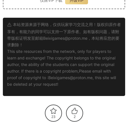
仅限VIP下载
升级VIP
本站资源来源于网络，仅供玩家学习交流之用！版权归原作者
享有，有能力的同学可以支持一下原作者。如有版权问题，请附
带版权证明发至邮箱
Beixigames@proton.me
，本站将应您的要
求删除！
This site resources from the network, only for players to
learn and exchange! The copyright belongs to the original
author, the ability of the students can support the original
author. If there is a copyright problem,Please email with
proof of copyright to :
Beixigames@proton.me
, this site will
be deleted at your request!
23
2