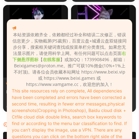
本站资源依赖齐全，依赖都经过补全和错误二次修正，错误
信息更少，实物截屏(PS裁剪)，百度云盘+城通云盘双链接同
步分享，搜索框关键词查找或按菜单栏分类查找。如果您无
法显示图片，请使用科学上网。有任何问题可以点击页面
右
下侧悬浮图标
【
在线客服
】或加QQ：1739908496，邮箱：
Beixigames@proton.me
。推广可获10%佣金(10%+1%上
不封顶)。请各位会员收藏本站网址 https://www.beixi.vip
或 https://www.beixi.games 或
人物（Looks）
人物（Looks）
https://www.vamgame.cc，欢迎您的加入！
This site resources rely on complete, All dependencies
Monica_2_2_2
Lizhen2025
have been completed and errors have been corrected a
second time, resulting in fewer error messages,physical
3天前
4天前
screenshots(Cropping in Photoshop), Baidu cloud disk +
Ctfile cloud disk double links, search box keywords to
find or according to the menu bar classification to find. If
评论
0
you can't display the image, use a VPN. There are any
questions you can click on the bottom right side of the