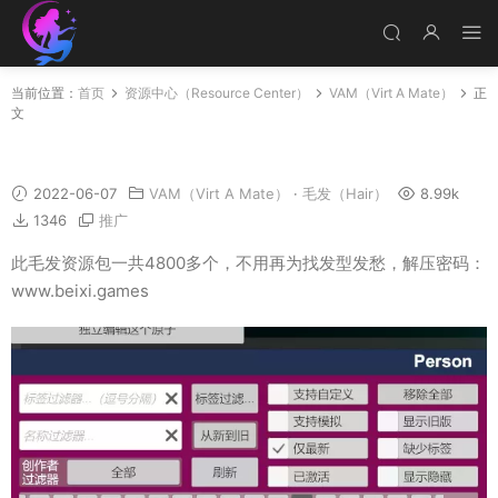
当前位置：
首页
资源中心（Resource Center）
VAM（Virt A Mate）
正
文
VAM毛发资源包
2022-06-07
VAM（Virt A Mate）
·
毛发（Hair）
8.99k
1346
推广
此毛发资源包一共4800多个，不用再为找发型发愁，解压密码：
www.beixi.games