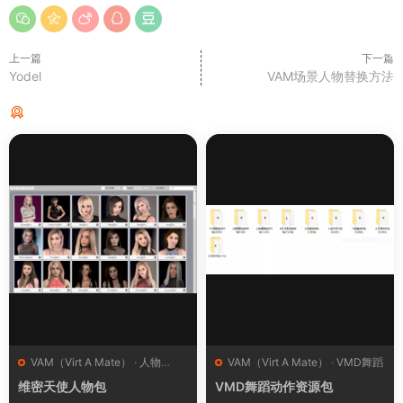
上一篇
下一篇
Yodel
VAM场景人物替换方法
猜你喜欢
VAM（Virt A Mate）
·
人物
VAM（Virt A Mate）
·
VMD舞蹈
（Looks）
维密天使人物包
VMD舞蹈动作资源包