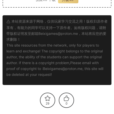
本站资源来源于网络，仅供玩家学习交流之用！版权归原作者
享有，有能力的同学可以支持一下原作者。如有版权问题，请附
带版权证明发至邮箱
Beixigames@proton.me
，本站将应您的要
求删除！
This site resources from the network, only for players to
learn and exchange! The copyright belongs to the original
author, the ability of the students can support the original
author. If there is a copyright problem,Please email with
proof of copyright to :
Beixigames@proton.me
, this site will
be deleted at your request!
29
0