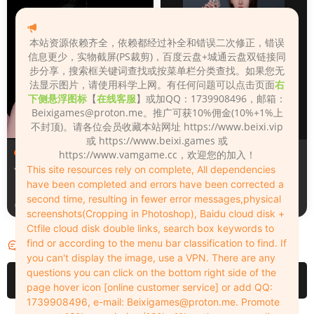
本站资源依赖齐全，依赖都经过补全和错误二次修正，错误
信息更少，实物截屏(PS裁剪)，百度云盘+城通云盘双链接同
步分享，搜索框关键词查找或按菜单栏分类查找。如果您无
法显示图片，请使用科学上网。有任何问题可以点击页面
右
下侧悬浮图标
【
在线客服
】或加QQ：1739908496，邮箱：
Beixigames@proton.me
。推广可获10%佣金(10%+1%上
不封顶)。请各位会员收藏本站网址 https://www.beixi.vip
或 https://www.beixi.games 或
VAM（Virt A Mate）
·
人物
VAM（Virt A Mate）
·
人物
https://www.vamgame.cc，欢迎您的加入！
（Looks）
（Looks）
This site resources rely on complete, All dependencies
Ye-Eun.2
VivianShorthairtattooversi
have been completed and errors have been corrected a
onHD
second time, resulting in fewer error messages,physical
2022-06-07
2022-06-07
screenshots(Cropping in Photoshop), Baidu cloud disk +
Ctfile cloud disk double links, search box keywords to
find or according to the menu bar classification to find. If
评论
0
you can't display the image, use a VPN. There are any
questions you can click on the bottom right side of the
请先
登录
page hover icon [online customer service] or add QQ:
1739908496, e-mail:
Beixigames@proton.me
. Promote