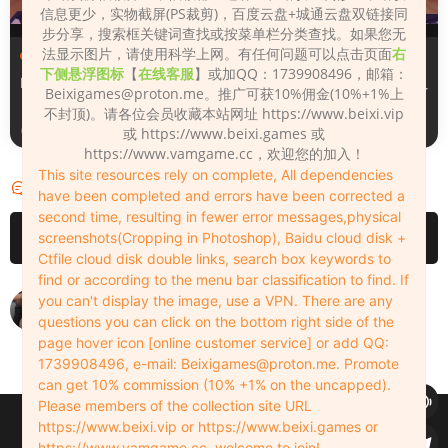
信息更少，实物截屏(PS裁剪)，百度云盘+城通云盘双链接同
步分享，搜索框关键词查找或按菜单栏分类查找。如果您无
法显示图片，请使用科学上网。有任何问题可以点击页面
右
服装（Clothing）
服装（Clothing）
下侧悬浮图标
【
在线客服
】或加QQ：1739908496，邮箱：
Leopard_print_office_suit
Lacquer_leather_two_tone_
Beixigames@proton.me
。推广可获10%佣金(10%+1%上
tight_mini_skirt
不封顶)。请各位会员收藏本站网址 https://www.beixi.vip
2周前
2周前
或 https://www.beixi.games 或
https://www.vamgame.cc，欢迎您的加入！
This site resources rely on complete, All dependencies
评论
1
have been completed and errors have been corrected a
second time, resulting in fewer error messages,physical
请先
登录
screenshots(Cropping in Photoshop), Baidu cloud disk +
Ctfile cloud disk double links, search box keywords to
find or according to the menu bar classification to find. If
模特不错。
you can't display the image, use a VPN. There are any
questions you can click on the bottom right side of the
casablanca81
2022-11-29
0
page hover icon [online customer service] or add QQ:
1739908496, e-mail:
Beixigames@proton.me
. Promote
can get 10% commission (10% +1% on the uncapped).
Please members of the collection site URL
Copyleft © 2022-2026 beixi.vip - All Rights Freedom！
https://www.beixi.vip or https://www.beixi.games or
创作不易！有能力的同学可以去支持一下原创作者（我们绝对支持），当然
https://www.vamgame.cc, welcome to join!