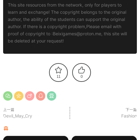
This site resources from the network, only for players to
learn and exchange! The copyright belongs to the original
author, the ability of the students can support the original
author. If there is a copyright problem,Please email with
proof of copyright to :
Beixigames@proton.me
, this site will
be deleted at your request!
11
0
上一篇
下一篇
Devil_May_Cry
Fashion
猜你喜欢