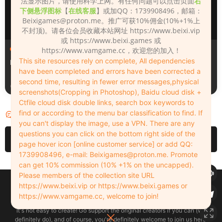
法显示图片，请使用科学上网。有任何问题可以点击页面
右
下侧悬浮图标
【
在线客服
】或加QQ：1739908496，邮箱：
Beixigames@proton.me
。推广可获10%佣金(10%+1%上
不封顶)。请各位会员收藏本站网址 https://www.beixi.vip
或 https://www.beixi.games 或
人物（Looks）
人物（Looks）
https://www.vamgame.cc，欢迎您的加入！
This site resources rely on complete, All dependencies
Monica_2_2_2
Lizhen2025
have been completed and errors have been corrected a
second time, resulting in fewer error messages,physical
2天前
2天前
screenshots(Cropping in Photoshop), Baidu cloud disk +
Ctfile cloud disk double links, search box keywords to
find or according to the menu bar classification to find. If
评论
0
you can't display the image, use a VPN. There are any
questions you can click on the bottom right side of the
请先
登录
page hover icon [online customer service] or add QQ:
1739908496, e-mail:
Beixigames@proton.me
. Promote
can get 10% commission (10% +1% on the uncapped).
Please members of the collection site URL
Copyleft © 2022-2026 beixi.vip - All Rights Freedom！
https://www.beixi.vip or https://www.beixi.games or
创作不易！有能力的同学可以去支持一下原创作者（我们绝对支持），当然
https://www.vamgame.cc, welcome to join!
了，您加入这里我们也绝对欢迎！
It's not easy to create! Go support the original creators if you can (we
definitely do), and of course, you're definitely welcome to join us here!