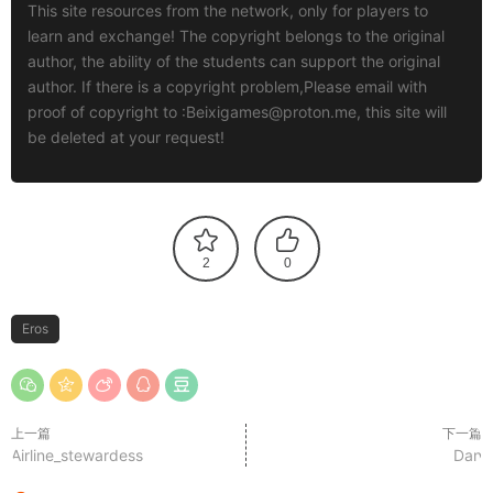
This site resources from the network, only for players to
learn and exchange! The copyright belongs to the original
author, the ability of the students can support the original
author. If there is a copyright problem,Please email with
proof of copyright to :
Beixigames@proton.me
, this site will
be deleted at your request!
2
0
Eros
上一篇
下一篇
Airline_stewardess
Dan