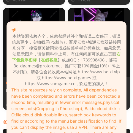
本站资源依赖齐全，依赖都经过补全和错误二次修正，错误
信息更少，实物截屏(PS裁剪)，百度云盘+城通云盘双链接同
步分享，搜索框关键词查找或按菜单栏分类查找。如果您无
法显示图片，请使用科学上网。有任何问题可以点击页面
右
下侧悬浮图标
【
在线客服
】或加QQ：1739908496，邮箱：
Beixigames@proton.me
。推广可获10%佣金(10%+1%上
不封顶)。请各位会员收藏本站网址 https://www.beixi.vip
或 https://www.beixi.games 或
人物（Looks）
人物（Looks）
https://www.vamgame.cc，欢迎您的加入！
This site resources rely on complete, All dependencies
Monica_2_2_2
Lizhen2025
have been completed and errors have been corrected a
second time, resulting in fewer error messages,physical
11小时前
1天前
screenshots(Cropping in Photoshop), Baidu cloud disk +
Ctfile cloud disk double links, search box keywords to
find or according to the menu bar classification to find. If
评论
0
you can't display the image, use a VPN. There are any