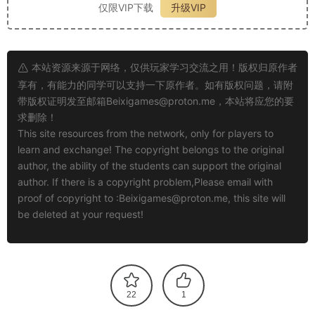
仅限VIP下载
升级VIP
本站资源来源于网络，仅供玩家学习交流之用！版权归原作者
享有，有能力的同学可以支持一下原作者。如有版权问题，请附
带版权证明发至邮箱
Beixigames@proton.me
，本站将应您的要
求删除！
This site resources from the network, only for players to
learn and exchange! The copyright belongs to the original
author, the ability of the students can support the original
author. If there is a copyright problem,Please email with
proof of copyright to :
Beixigames@proton.me
, this site will
be deleted at your request!
22
1