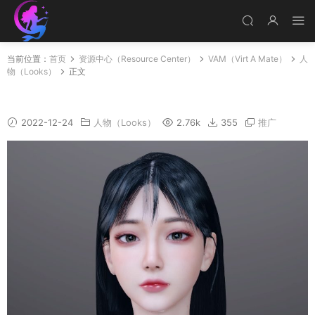
当前位置：
首页
资源中心（Resource Center）
VAM（Virt A Mate）
人
物（Looks）
正文
慕思琪
2022-12-24
人物（Looks）
2.76k
355
推广