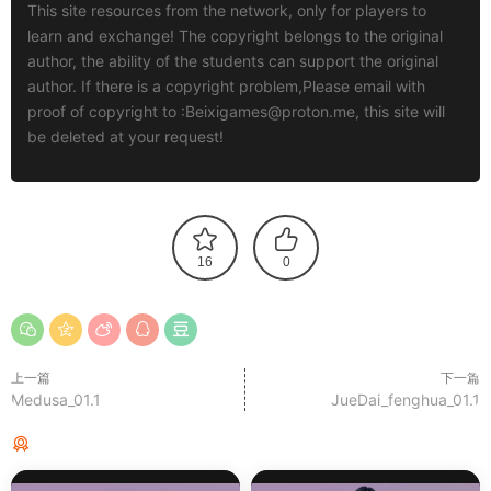
This site resources from the network, only for players to
learn and exchange! The copyright belongs to the original
author, the ability of the students can support the original
author. If there is a copyright problem,Please email with
proof of copyright to :
Beixigames@proton.me
, this site will
be deleted at your request!
16
0
上一篇
下一篇
Medusa_01.1
JueDai_fenghua_01.1
猜你喜欢