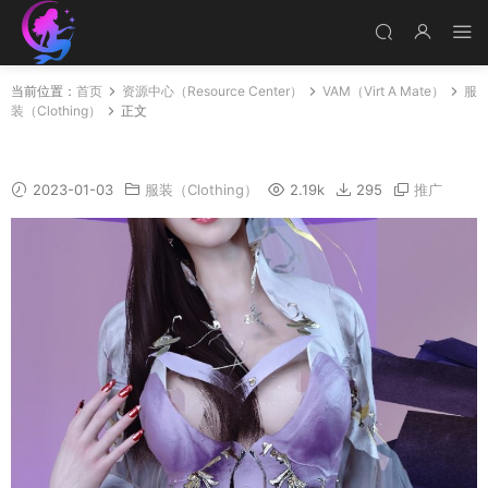
当前位置：
首页
资源中心（Resource Center）
VAM（Virt A Mate）
服
装（Clothing）
正文
ChaNa_shenghua_01.1
2023-01-03
服装（Clothing）
2.19k
295
推广