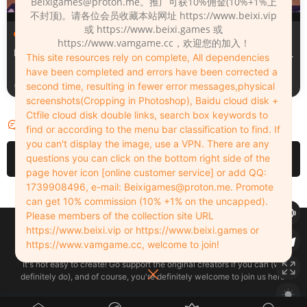
Beixigames@proton.me
。推广可获10%佣金(10%+1%上
不封顶)。请各位会员收藏本站网址 https://www.beixi.vip
或 https://www.beixi.games 或
服装（Clothing）
服装（Clothing）
https://www.vamgame.cc，欢迎您的加入！
Leopard_print_office_suit
Lacquer_leather_two_tone_
This site resources rely on complete, All dependencies
tight_mini_skirt
have been completed and errors have been corrected a
2周前
2周前
second time, resulting in fewer error messages,physical
screenshots(Cropping in Photoshop), Baidu cloud disk +
Ctfile cloud disk double links, search box keywords to
评论
2
find or according to the menu bar classification to find. If
you can't display the image, use a VPN. There are any
请先
登录
questions you can click on the bottom right side of the
page hover icon [online customer service] or add QQ:
1739908496, e-mail:
Beixigames@proton.me
. Promote
can get 10% commission (10% +1% on the uncapped).
Please members of the collection site URL
Copyleft © 2022-2026 beixi.vip - All Rights Freedom！
https://www.beixi.vip or https://www.beixi.games or
创作不易！有能力的同学可以去支持一下原创作者（我们绝对支持），当然
https://www.vamgame.cc, welcome to join!
了，您加入这里我们也绝对欢迎！
It's not easy to create! Go support the original creators if you can (we
definitely do), and of course, you're definitely welcome to join us here!