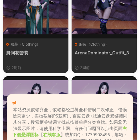
服装（Clothing）
服装（Clothing）
舞间花套装
ArenaDominator_Outfit_3
2周前
2周前
本站资源依赖齐全，依赖都经过补全和错误二次修正，错误
信息更少，实物截屏(PS裁剪)，百度云盘+城通云盘双链接同
步分享，搜索框关键词查找或按菜单栏分类查找。如果您无
法显示图片，请使用科学上网。有任何问题可以点击页面
右
下侧悬浮图标
【
在线客服
】或加QQ：1739908496，邮箱：