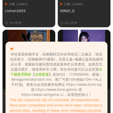
人物（Looks）
人物（Looks）
Lizhen2025
DINA1_0
18小时前
20小时前
本站资源依赖齐全，依赖都经过补全和错误二次修正，错误
信息更少，实物截屏(PS裁剪)，百度云盘+城通云盘双链接同
步分享，搜索框关键词查找或按菜单栏分类查找。如果您无
法显示图片，请使用科学上网。有任何问题可以点击页面
右
下侧悬浮图标
【
在线客服
】或加QQ：1739908496，邮箱：
Beixigames@proton.me
。推广可获10%佣金(10%+1%上
不封顶)。请各位会员收藏本站网址 https://www.beixi.vip
或 https://www.beixi.games 或
人物（Looks）
人物（Looks）
https://www.vamgame.cc，欢迎您的加入！
This site resources rely on complete, All dependencies
Zane
Xiaoyu
have been completed and errors have been corrected a
second time, resulting in fewer error messages,physical
1天前
3天前