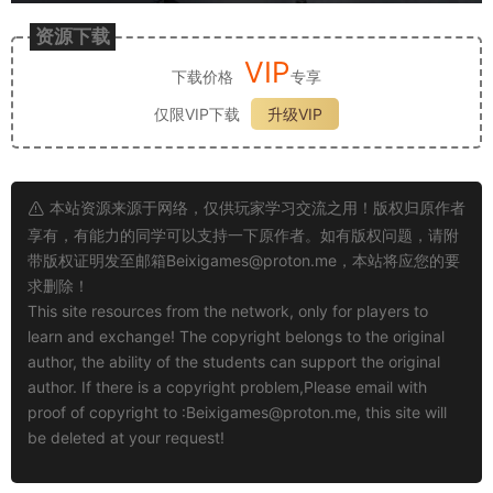
资源下载
VIP
下载价格
专享
仅限VIP下载
升级VIP
本站资源来源于网络，仅供玩家学习交流之用！版权归原作者
享有，有能力的同学可以支持一下原作者。如有版权问题，请附
带版权证明发至邮箱
Beixigames@proton.me
，本站将应您的要
求删除！
This site resources from the network, only for players to
learn and exchange! The copyright belongs to the original
author, the ability of the students can support the original
author. If there is a copyright problem,Please email with
proof of copyright to :
Beixigames@proton.me
, this site will
be deleted at your request!