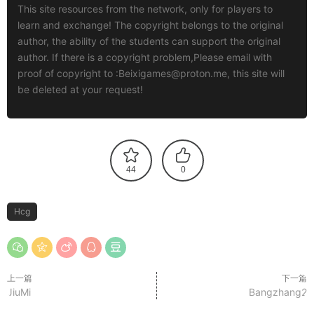
This site resources from the network, only for players to
learn and exchange! The copyright belongs to the original
author, the ability of the students can support the original
author. If there is a copyright problem,Please email with
proof of copyright to :
Beixigames@proton.me
, this site will
be deleted at your request!
44
0
Hcg
上一篇
下一篇
JiuMi
Bangzhang2