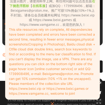
法显示图片，请使用科学上网。有任何问题可以点击页面
右
下侧悬浮图标
【
在线客服
】或加QQ：1739908496，邮箱：
Beixigames@proton.me
。推广可获10%佣金(10%+1%上
不封顶)。请各位会员收藏本站网址 https://www.beixi.vip
或 https://www.beixi.games 或
人物（Looks）
人物（Looks）
https://www.vamgame.cc，欢迎您的加入！
This site resources rely on complete, All dependencies
Monica_2_2_2
Lizhen2025
have been completed and errors have been corrected a
second time, resulting in fewer error messages,physical
2天前
3天前
screenshots(Cropping in Photoshop), Baidu cloud disk +
Ctfile cloud disk double links, search box keywords to
find or according to the menu bar classification to find. If
评论
0
you can't display the image, use a VPN. There are any
questions you can click on the bottom right side of the
请先
登录
page hover icon [online customer service] or add QQ:
1739908496, e-mail:
Beixigames@proton.me
. Promote
can get 10% commission (10% +1% on the uncapped).
Please members of the collection site URL
Copyleft © 2022-2026 beixi.vip - All Rights Freedom！
https://www.beixi.vip or https://www.beixi.games or
创作不易！有能力的同学可以去支持一下原创作者（我们绝对支持），当然
https://www.vamgame.cc, welcome to join!
了，您加入这里我们也绝对欢迎！
It's not easy to create! Go support the original creators if you can (we
definitely do), and of course, you're definitely welcome to join us here!