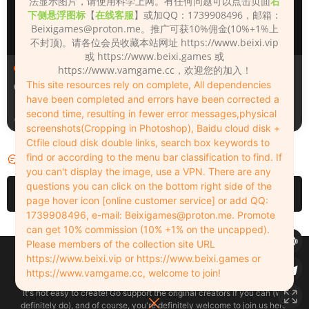
法显示图片，请使用科学上网。有任何问题可以点击页面
右
下侧悬浮图标
【
在线客服
】或加QQ：1739908496，邮箱：
Beixigames@proton.me
。推广可获10%佣金(10%+1%上
不封顶)。请各位会员收藏本站网址 https://www.beixi.vip
或 https://www.beixi.games 或
人物（Looks）
人物（Looks）
https://www.vamgame.cc，欢迎您的加入！
This site resources rely on complete, All dependencies
008
1780918225
have been completed and errors have been corrected a
second time, resulting in fewer error messages,physical
14小时前
14小时前
screenshots(Cropping in Photoshop), Baidu cloud disk +
Ctfile cloud disk double links, search box keywords to
find or according to the menu bar classification to find. If
评论
0
you can't display the image, use a VPN. There are any
questions you can click on the bottom right side of the
请先
登录
page hover icon [online customer service] or add QQ:
1739908496, e-mail:
Beixigames@proton.me
. Promote
can get 10% commission (10% +1% on the uncapped).
Please members of the collection site URL
Copyleft © 2022-2026 beixi.vip - All Rights Freedom！
https://www.beixi.vip or https://www.beixi.games or
创作不易！有能力的同学可以去支持一下原创作者（我们绝对支持），当然
https://www.vamgame.cc, welcome to join!
了，您加入这里我们也绝对欢迎！
It's not easy to create! Go support the original creators if you can (we
definitely do), and of course, you're definitely welcome to join us here!