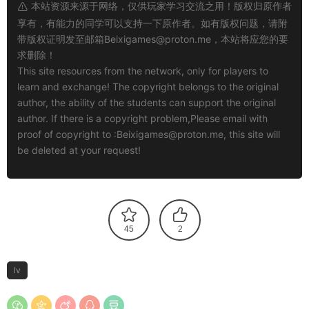
本站资源来源于网络，仅供玩家学习交流之用！版权归原作者
享有，有能力的同学可以支持一下原作者。如有版权问题，请附
带版权证明发至邮箱
Beixigames@proton.me
，本站将应您的要
求删除！
This site resources from the network, only for players to
learn and exchange! The copyright belongs to the original
author, the ability of the students can support the original
author. If there is a copyright problem,Please email with
proof of copyright to :
Beixigames@proton.me
, this site will
be deleted at your request!
45
2
lv