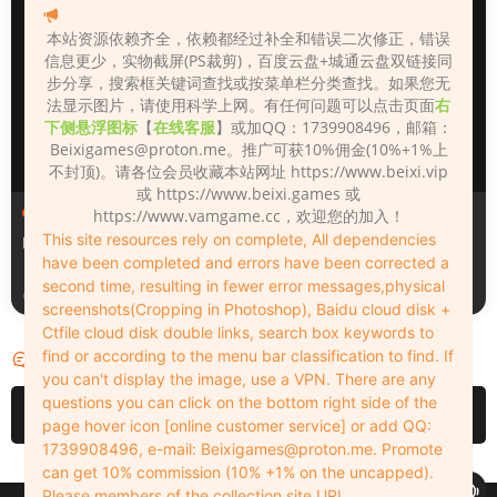
本站资源依赖齐全，依赖都经过补全和错误二次修正，错误
信息更少，实物截屏(PS裁剪)，百度云盘+城通云盘双链接同
步分享，搜索框关键词查找或按菜单栏分类查找。如果您无
法显示图片，请使用科学上网。有任何问题可以点击页面
右
下侧悬浮图标
【
在线客服
】或加QQ：1739908496，邮箱：
Beixigames@proton.me
。推广可获10%佣金(10%+1%上
不封顶)。请各位会员收藏本站网址 https://www.beixi.vip
或 https://www.beixi.games 或
人物（Looks）
人物（Looks）
https://www.vamgame.cc，欢迎您的加入！
This site resources rely on complete, All dependencies
Monica_2_2_2
Lizhen2025
have been completed and errors have been corrected a
second time, resulting in fewer error messages,physical
20小时前
2天前
screenshots(Cropping in Photoshop), Baidu cloud disk +
Ctfile cloud disk double links, search box keywords to
find or according to the menu bar classification to find. If
评论
0
you can't display the image, use a VPN. There are any
questions you can click on the bottom right side of the
请先
登录
page hover icon [online customer service] or add QQ:
1739908496, e-mail:
Beixigames@proton.me
. Promote
can get 10% commission (10% +1% on the uncapped).
Please members of the collection site URL