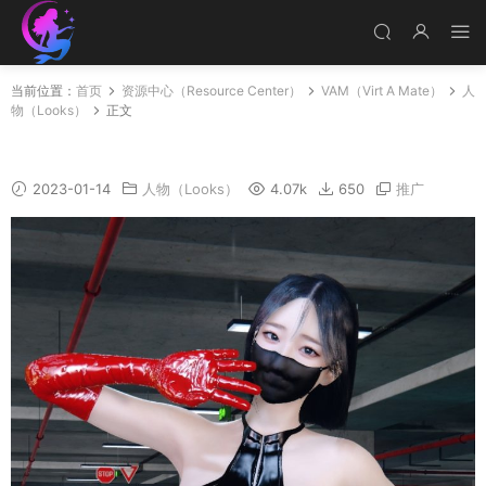
当前位置：
首页
资源中心（Resource Center）
VAM（Virt A Mate）
人
物（Looks）
正文
Mei_ying
2023-01-14
人物（Looks）
4.07k
650
推广