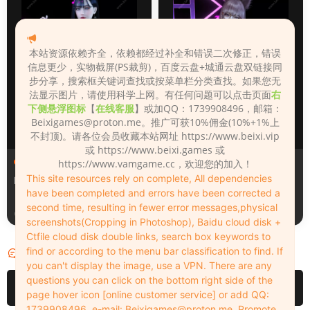
本站资源依赖齐全，依赖都经过补全和错误二次修正，错误
信息更少，实物截屏(PS裁剪)，百度云盘+城通云盘双链接同
步分享，搜索框关键词查找或按菜单栏分类查找。如果您无
法显示图片，请使用科学上网。有任何问题可以点击页面
右
下侧悬浮图标
【
在线客服
】或加QQ：1739908496，邮箱：
Beixigames@proton.me
。推广可获10%佣金(10%+1%上
不封顶)。请各位会员收藏本站网址 https://www.beixi.vip
或 https://www.beixi.games 或
人物（Looks）
人物（Looks）
https://www.vamgame.cc，欢迎您的加入！
This site resources rely on complete, All dependencies
Monica_2_2_2
Lizhen2025
have been completed and errors have been corrected a
second time, resulting in fewer error messages,physical
14小时前
1天前
screenshots(Cropping in Photoshop), Baidu cloud disk +
Ctfile cloud disk double links, search box keywords to
find or according to the menu bar classification to find. If
评论
0
you can't display the image, use a VPN. There are any
questions you can click on the bottom right side of the
请先
登录
page hover icon [online customer service] or add QQ:
1739908496, e-mail:
Beixigames@proton.me
. Promote