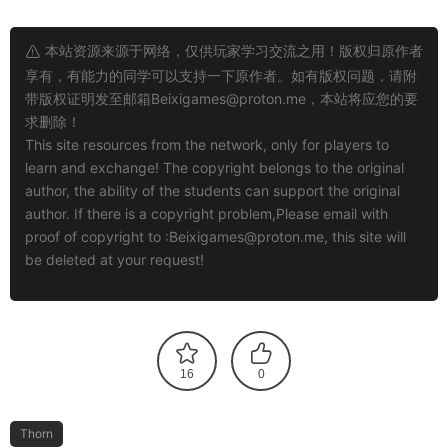
本站资源来源于网络，仅供玩家学习交流之用！版权归原作者
享有，有能力的同学可以支持一下原作者。如有版权问题，请附
带版权证明发至邮箱
Beixigames@proton.me
，本站将应您的要
求删除！
This site resources from the network, only for players to
learn and exchange! The copyright belongs to the original
author, the ability of the students can support the original
author. If there is a copyright problem,Please email with
proof of copyright to :
Beixigames@proton.me
, this site will
be deleted at your request!
16
0
Thorn