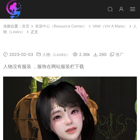
当前位置：
首页
资源中心（Resource Center）
VAM（Virt A Mate）
人
物（Looks）
正文
LiXiang
2023-02-03
人物（Looks）
2.36k
260
推广
人物没有服装 ，服饰在网站服装栏下载