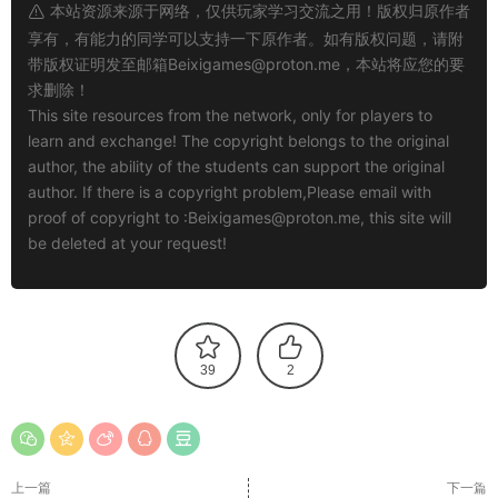
本站资源来源于网络，仅供玩家学习交流之用！版权归原作者
享有，有能力的同学可以支持一下原作者。如有版权问题，请附
带版权证明发至邮箱
Beixigames@proton.me
，本站将应您的要
求删除！
This site resources from the network, only for players to
learn and exchange! The copyright belongs to the original
author, the ability of the students can support the original
author. If there is a copyright problem,Please email with
proof of copyright to :
Beixigames@proton.me
, this site will
be deleted at your request!
39
2
上一篇
下一篇