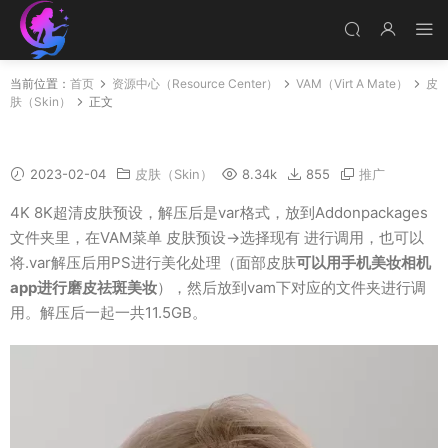
当前位置：
首页
资源中心（Resource Center）
VAM（Virt A Mate）
皮
肤（Skin）
正文
Skin 高清皮肤预设（最新）
2023-02-04
皮肤（Skin）
8.34k
855
推广
4K 8K超清皮肤预设，解压后是var格式，放到Addonpackages
文件夹里，在VAM菜单 皮肤预设->选择现有 进行调用，也可以
将.var解压后用PS进行美化处理（面部皮肤
可以用手机美妆相机
app进行磨皮祛斑美妆
），然后放到vam下对应的文件夹进行调
用。解压后一起一共11.5GB。