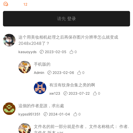
评论
12
请先
登录
这个用美妆相机处理之后再保存图片分辨率怎么就变成
2048x2048了？
kasuoyyds
2023-02-05
0
手机版的
Admin
2023-02-06
0
有没有纹身合集之类的啊
xw123
2023-07-22
0
這個的作者是誰，求出處
kypss951351
2024-01-04
0
文件名的前一部分就是作者， 文件名称格式： 作者.
文件名.版本.var