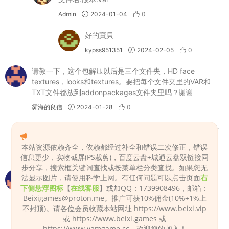
Admin
2024-01-04
0
好的寶貝
kypss951351
2024-02-05
0
请教一下，这个包解压以后是三个文件夹，HD face
textures，looks和textures。要把每个文件夹里的VAR和
TXT文件都放到addonpackages文件夹里吗？谢谢
雾海的良信
2024-01-28
0
Addonpackages文件夹只放var文件 其他放到文件
夹名字相同的对应的目录
本站资源依赖齐全，依赖都经过补全和错误二次修正，错误
Admin
2024-01-28
0
信息更少，实物截屏(PS裁剪)，百度云盘+城通云盘双链接同
步分享，搜索框关键词查找或按菜单栏分类查找。如果您无
密碼錯誤
法显示图片，请使用科学上网。有任何问题可以点击页面
右
下侧悬浮图标
【
在线客服
】或加QQ：1739908496，邮箱：
tom888540
2025-04-15
0
Beixigames@proton.me
。推广可获10%佣金(10%+1%上
不封顶)。请各位会员收藏本站网址 https://www.beixi.vip
用7-zip解压，网站资源都是用7-zip压缩的。
或 https://www.beixi.games 或
Admin
2025-04-15
0
https://www.vamgame.cc，欢迎您的加入！