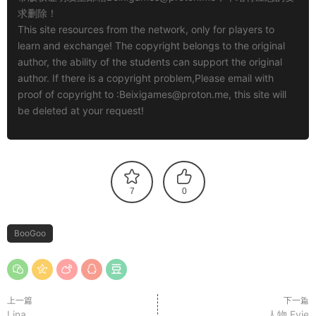
求删除！
This site resources from the network, only for players to
learn and exchange! The copyright belongs to the original
author, the ability of the students can support the original
author. If there is a copyright problem,Please email with
proof of copyright to :
Beixigames@proton.me
, this site will
be deleted at your request!
7
0
BooGoo
上一篇
下一篇
Lina
人物 Evie