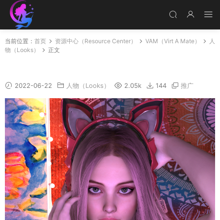
当前位置：
首页
资源中心（Resource Center）
VAM（Virt A Mate）
人
物（Looks）
正文
lauren
2022-06-22
人物（Looks）
2.05k
144
推广