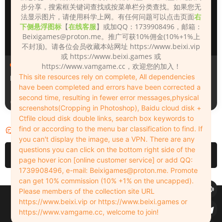
步分享，搜索框关键词查找或按菜单栏分类查找。如果您无
法显示图片，请使用科学上网。有任何问题可以点击页面
右
下侧悬浮图标
【
在线客服
】或加QQ：1739908496，邮箱：
Beixigames@proton.me
。推广可获10%佣金(10%+1%上
不封顶)。请各位会员收藏本站网址 https://www.beixi.vip
或 https://www.beixi.games 或
人物（Looks）
人物（Looks）
https://www.vamgame.cc，欢迎您的加入！
This site resources rely on complete, All dependencies
Monica_2_2_2
Lizhen2025
have been completed and errors have been corrected a
second time, resulting in fewer error messages,physical
19小时前
2天前
screenshots(Cropping in Photoshop), Baidu cloud disk +
Ctfile cloud disk double links, search box keywords to
find or according to the menu bar classification to find. If
评论
0
you can't display the image, use a VPN. There are any
questions you can click on the bottom right side of the
请先
登录
page hover icon [online customer service] or add QQ:
1739908496, e-mail:
Beixigames@proton.me
. Promote
can get 10% commission (10% +1% on the uncapped).
Please members of the collection site URL
Copyleft © 2022-2026 beixi.vip - All Rights Freedom！
https://www.beixi.vip or https://www.beixi.games or
创作不易！有能力的同学可以去支持一下原创作者（我们绝对支持），当然
https://www.vamgame.cc, welcome to join!
了，您加入这里我们也绝对欢迎！