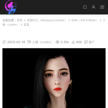
当前位置：
首页
资源中心（Resource Center）
VAM（Virt A Mate）
人
物（Looks）
正文
TaJiGuLi
2023-02-19
人物（Looks）
3.32k
456
推广