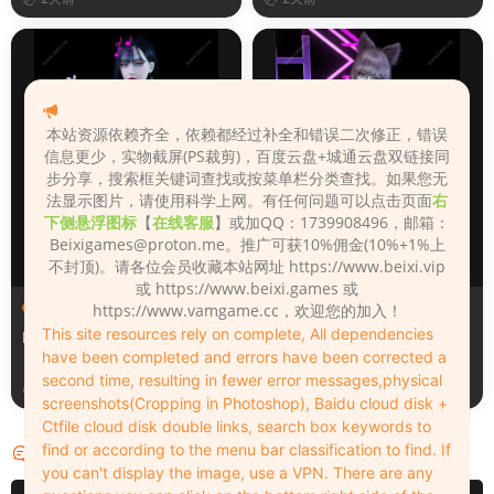
本站资源依赖齐全，依赖都经过补全和错误二次修正，错误
信息更少，实物截屏(PS裁剪)，百度云盘+城通云盘双链接同
步分享，搜索框关键词查找或按菜单栏分类查找。如果您无
法显示图片，请使用科学上网。有任何问题可以点击页面
右
下侧悬浮图标
【
在线客服
】或加QQ：1739908496，邮箱：
Beixigames@proton.me
。推广可获10%佣金(10%+1%上
不封顶)。请各位会员收藏本站网址 https://www.beixi.vip
或 https://www.beixi.games 或
人物（Looks）
人物（Looks）
https://www.vamgame.cc，欢迎您的加入！
This site resources rely on complete, All dependencies
Monica_2_2_2
Lizhen2025
have been completed and errors have been corrected a
second time, resulting in fewer error messages,physical
2天前
3天前
screenshots(Cropping in Photoshop), Baidu cloud disk +
Ctfile cloud disk double links, search box keywords to
find or according to the menu bar classification to find. If
评论
0
you can't display the image, use a VPN. There are any