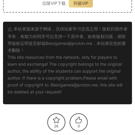
仅限VIP下载
升级VIP
本站资源来源于网络，仅供玩家学习交流之用！版权归原作者
享有，有能力的同学可以支持一下原作者。如有版权问题，请附
带版权证明发至邮箱
Beixigames@proton.me
，本站将应您的要
求删除！
This site resources from the network, only for players to
learn and exchange! The copyright belongs to the original
author, the ability of the students can support the original
author. If there is a copyright problem,Please email with
proof of copyright to :
Beixigames@proton.me
, this site will
be deleted at your request!
26
0