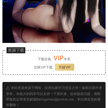
资源下载
VIP
下载价格
专享
仅限VIP下载
升级VIP
本站资源来源于网络，仅供玩家学习交流之用！版权归原作者
享有，有能力的同学可以支持一下原作者。如有版权问题，请附
带版权证明发至邮箱
Beixigames@proton.me
，本站将应您的要
求删除！