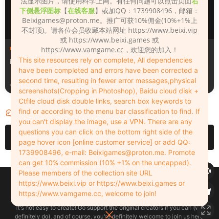
法显示图片，请使用科学上网。有任何问题可以点击页面
右
下侧悬浮图标
【
在线客服
】或加QQ：1739908496，邮箱：
Beixigames@proton.me
。推广可获10%佣金(10%+1%上
不封顶)。请各位会员收藏本站网址 https://www.beixi.vip
或 https://www.beixi.games 或
人物（Looks）
人物（Looks）
https://www.vamgame.cc，欢迎您的加入！
This site resources rely on complete, All dependencies
Monica_2_2_2
Lizhen2025
have been completed and errors have been corrected a
second time, resulting in fewer error messages,physical
23小时前
2天前
screenshots(Cropping in Photoshop), Baidu cloud disk +
Ctfile cloud disk double links, search box keywords to
find or according to the menu bar classification to find. If
评论
0
you can't display the image, use a VPN. There are any
questions you can click on the bottom right side of the
请先
登录
page hover icon [online customer service] or add QQ:
1739908496, e-mail:
Beixigames@proton.me
. Promote
can get 10% commission (10% +1% on the uncapped).
Please members of the collection site URL
Copyleft © 2022-2026 beixi.vip - All Rights Freedom！
https://www.beixi.vip or https://www.beixi.games or
创作不易！有能力的同学可以去支持一下原创作者（我们绝对支持），当然
https://www.vamgame.cc, welcome to join!
了，您加入这里我们也绝对欢迎！
It's not easy to create! Go support the original creators if you can (we
definitely do), and of course, you're definitely welcome to join us here!