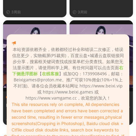
3周前
3周前
本站资源依赖齐全，依赖都经过补全和错误二次修正，错误
信息更少，实物截屏(PS裁剪)，百度云盘+城通云盘双链接同
步分享，搜索框关键词查找或按菜单栏分类查找。如果您无
法显示图片，请使用科学上网。有任何问题可以点击页面
右
下侧悬浮图标
【
在线客服
】或加QQ：1739908496，邮箱：
Beixigames@proton.me
。推广可获10%佣金(10%+1%上
不封顶)。请各位会员收藏本站网址 https://www.beixi.vip
或 https://www.beixi.games 或
服装（Clothing）
服装（Clothing）
https://www.vamgame.cc，欢迎您的加入！
This site resources rely on complete, All dependencies
Leopard_print_office_suit
Lacquer_leather_two_tone_
have been completed and errors have been corrected a
tight_mini_skirt
second time, resulting in fewer error messages,physical
3周前
3周前
screenshots(Cropping in Photoshop), Baidu cloud disk +
Ctfile cloud disk double links, search box keywords to