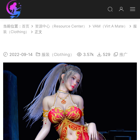
当前位置：
首页
资源中心（Resource Center）
VAM（Virt A Mate）
服
装（Clothing）
正文
JewelGametskirt
2022-09-14
服装（Clothing）
3.57k
529
推广