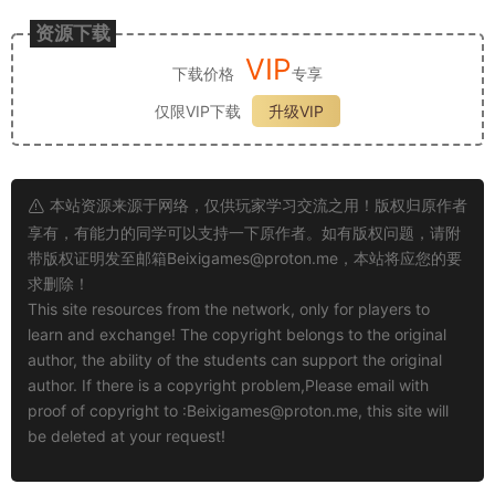
资源下载
VIP
下载价格
专享
仅限VIP下载
升级VIP
本站资源来源于网络，仅供玩家学习交流之用！版权归原作者
享有，有能力的同学可以支持一下原作者。如有版权问题，请附
带版权证明发至邮箱
Beixigames@proton.me
，本站将应您的要
求删除！
This site resources from the network, only for players to
learn and exchange! The copyright belongs to the original
author, the ability of the students can support the original
author. If there is a copyright problem,Please email with
proof of copyright to :
Beixigames@proton.me
, this site will
be deleted at your request!