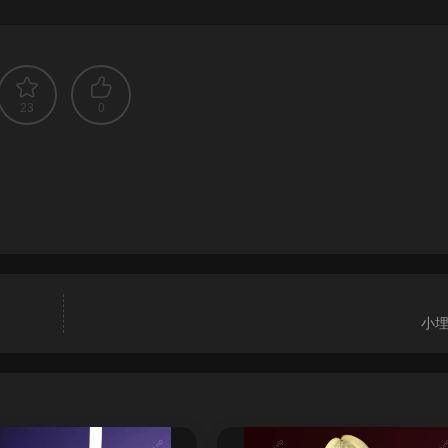
23
0
小埋