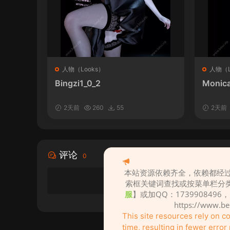
人物（Looks）
人物（L
Bingzi1_0_2
Monica
2天前
260
55
2天前
评论
0
本站资源依赖齐全，依赖都经过
索框关键词查找或按菜单栏分
服
】或加QQ：1739908496
https://www.b
This site resources rely on 
time, resulting in fewer erro