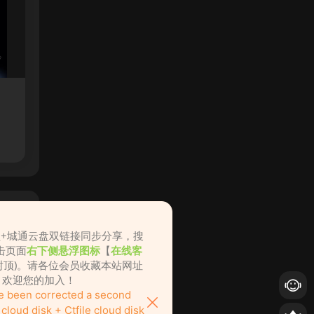
盘+城通云盘双链接同步分享，搜
击页面
右下侧悬浮图标
【
在线客
不封顶)。请各位会员收藏本站网址
ame.cc，欢迎您的加入！
ve been corrected a second
loud disk + Ctfile cloud disk