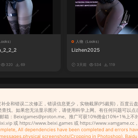
ooks）
人物（Looks）
_2_2_2
Lizhen2025
320
69
3天前
534
119
补全和错误二次修正，错误信息更少，实物截屏(PS裁剪)，百度云
请先
登录
类查找。如果您无法显示图片，请使用科学上网。有任何问题可以点
，邮箱：
Beixigames@proton.me
。推广可获10%佣金(10%+1%上
eixi.vip 或 https://www.beixi.games 或 https://www.vamg
complete, All dependencies have been completed and errors ha
r messages,physical screenshots(Cropping in Photoshop), Baidu c