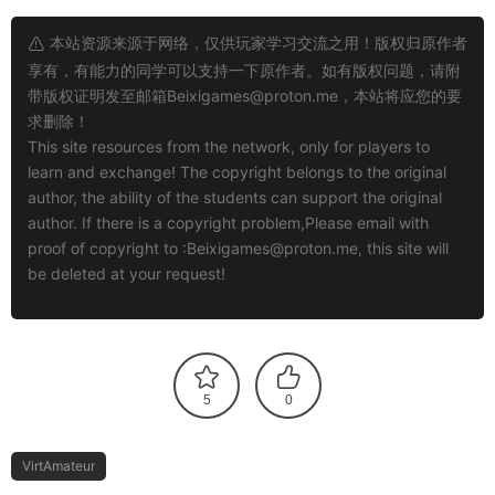
本站资源来源于网络，仅供玩家学习交流之用！版权归原作者
享有，有能力的同学可以支持一下原作者。如有版权问题，请附
带版权证明发至邮箱
Beixigames@proton.me
，本站将应您的要
求删除！
This site resources from the network, only for players to
learn and exchange! The copyright belongs to the original
author, the ability of the students can support the original
author. If there is a copyright problem,Please email with
proof of copyright to :
Beixigames@proton.me
, this site will
be deleted at your request!
5
0
VirtAmateur