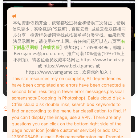
本站资源依赖齐全，依赖都经过补全和错误二次修正，错误
信息更少，实物截屏(PS裁剪)，百度云盘+城通云盘双链接同
步分享，搜索框关键词查找或按菜单栏分类查找。如果您无
法显示图片，请使用科学上网。有任何问题可以点击页面
右
下侧悬浮图标
【
在线客服
】或加QQ：1739908496，邮箱：
Beixigames@proton.me
。推广可获10%佣金(10%+1%上
不封顶)。请各位会员收藏本站网址 https://www.beixi.vip
或 https://www.beixi.games 或
场景（Scenes）
场景（Scenes）
https://www.vamgame.cc，欢迎您的加入！
汉化版Fall_Of_Dynasty_Silh
Fall_Of_Dynasty_Silhouette
This site resources rely on complete, All dependencies
ouette_Play_Bug_Fixed_2&
_Play_Bug_Fixed_2
have been completed and errors have been corrected a
《王朝陨落》剪影玩法修复版
second time, resulting in fewer error messages,physical
3天前
3天前
screenshots(Cropping in Photoshop), Baidu cloud disk +
Ctfile cloud disk double links, search box keywords to
评论
1
find or according to the menu bar classification to find. If
you can't display the image, use a VPN. There are any
questions you can click on the bottom right side of the
请先
登录
page hover icon [online customer service] or add QQ:
1739908496, e-mail:
Beixigames@proton.me
. Promote