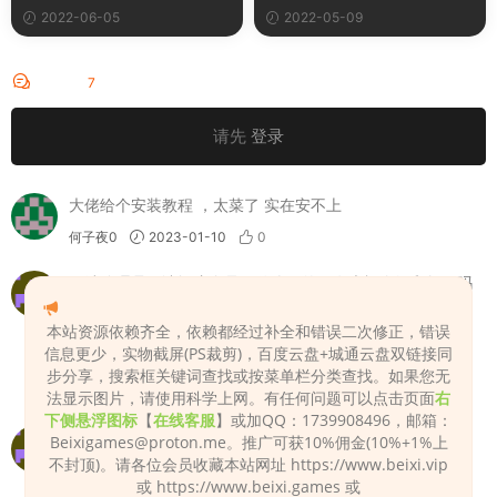
码错误等问题。
2022-06-05
2022-05-09
评论
7
请先
登录
大佬给个安装教程 ，太菜了 实在安不上
何子夜0
2023-01-10
0
网站管理员，请问这个是做什么用的，有大概介绍和教程吗
yxdx12
2023-02-13
0
本站资源依赖齐全，依赖都经过补全和错误二次修正，错误
信息更少，实物截屏(PS裁剪)，百度云盘+城通云盘双链接同
根据图片生成皮肤贴图的
步分享，搜索框关键词查找或按菜单栏分类查找。如果您无
Admin
2023-02-13
0
法显示图片，请使用科学上网。有任何问题可以点击页面
右
下侧悬浮图标
【
在线客服
】或加QQ：1739908496，邮箱：
请问本网站密码是多少？
Beixigames@proton.me
。推广可获10%佣金(10%+1%上
不封顶)。请各位会员收藏本站网址 https://www.beixi.vip
zhzh0514
2023-05-06
0
或 https://www.beixi.games 或