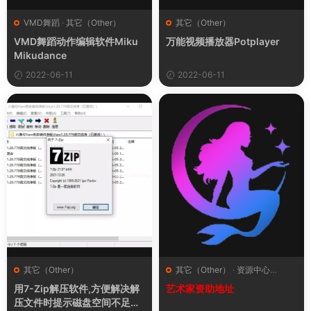
VMD舞蹈
·
其它（Other）
其它（Other）
VMD舞蹈动作编辑软件Miku
万能视频播放器Potplayer
Mikudance
2022-06-11
2022-06-11
其它（Other）
其它（Other）
·
资源中心
（Resource Center）
用7-Zip解压软件,方便解决解
艺术家资助地址
压文件时提示磁盘空间不足密