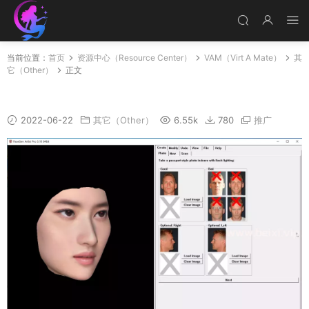
当前位置：
首页
资源中心（Resource Center）
VAM（Virt A Mate）
其
它（Other）
正文
FaceGen破解版，照片生成模型变形
2022-06-22
其它（Other）
6.55k
780
推广